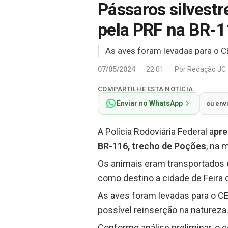
Pássaros silvest
pela PRF na BR-
As aves foram levadas para o CE
07/05/2024
·
22:01
·
Por
Redação JC
COMPARTILHE ESTA NOTÍCIA
Enviar no WhatsApp
ou env
A Polícia Rodoviária Federal a
pre
BR-116, trecho de Poções
, na 
Os animais eram transportados 
como destino a cidade de Feira 
As aves foram levadas para o CE
possível reinserção na natureza
Conforme análise preliminar, o c