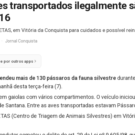
res transportados ilegalmente 
116
TAS, em Vitória da Conquista para cuidados e possível rein
·
Jornal Conquista
ie por outros apps
endeu mais de 130 pássaros da fauna silvestre
durante
manhã desta terça-feira (7).
em gaiolas com vários compartimentos. O veículo inicio
de Santana. Entre as aves transportadas estavam Pássaros
TAS (Centro de Triagem de Animais Silvestres) em Vitór
.
ondutor cometeu o delito do art. 29 da Lei nº 9.605/98, q