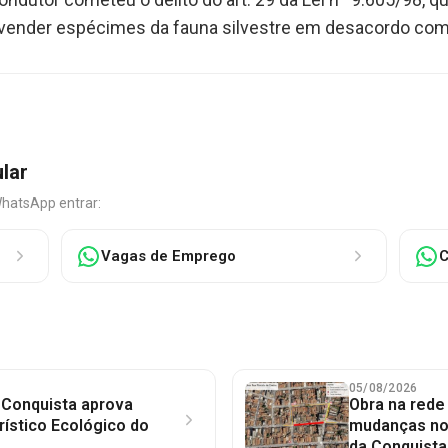
e vender espécimes da fauna silvestre em desacordo com 
ular
WhatsApp entrar:
Vagas de Emprego
C
05/08/2026
 Conquista aprova
Obra na red
rístico Ecológico do
mudanças no 
da Conquista