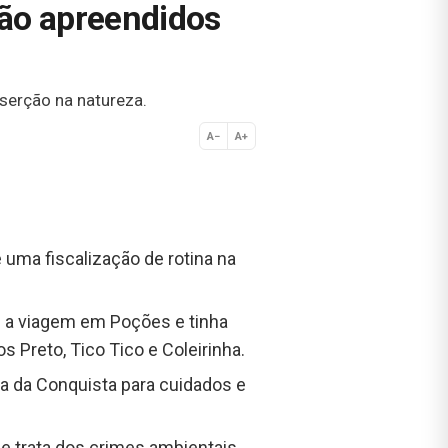
são apreendidos
serção na natureza.
A−
A+
Normal
 uma fiscalização de rotina na
u a viagem em Poções e tinha
 Preto, Tico Tico e Coleirinha.
ia da Conquista para cuidados e
ue trata dos crimes ambientais,