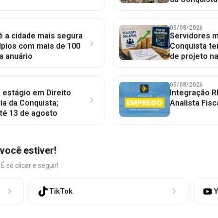
05/08/2026
 é a cidade mais segura
Servidores mu
ípios com mais de 100
Conquista te
a anuário
de projeto n
05/08/2026
 estágio em Direito
Integração R
ia da Conquista;
Analista Fisc
té 13 de agosto
você estiver!
só clicar e seguir!
TikTok
Y