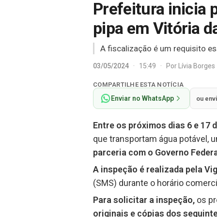
Prefeitura inicia
pipa em Vitória d
A fiscalização é um requisito e
03/05/2024
·
15:49
·
Por
Lívia Borges
COMPARTILHE ESTA NOTÍCIA
Enviar no WhatsApp
ou env
Entre os próximos dias 6 e 17 
que transportam água potável, u
parceria com o Governo Federal
A inspeção é realizada pela Vig
(SMS) durante o horário comerci
Para solicitar a inspeção,
os pr
originais e cópias dos seguin