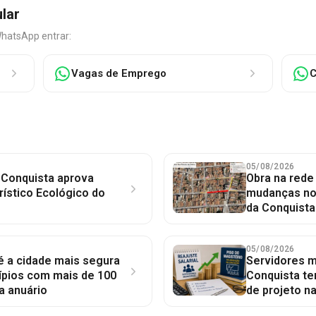
ular
WhatsApp entrar:
Vagas de Emprego
C
05/08/2026
 Conquista aprova
Obra na red
rístico Ecológico do
mudanças no 
da Conquista
05/08/2026
 é a cidade mais segura
Servidores mu
ípios com mais de 100
Conquista te
a anuário
de projeto n