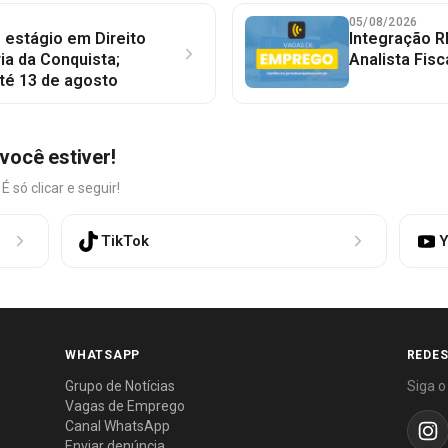
05/08/2026
 estágio em Direito
Integração R
ia da Conquista;
Analista Fisc
té 13 de agosto
você estiver!
só clicar e seguir!
TikTok
Y
WHATSAPP
REDES
Grupo de Notícias
Siga o
Vagas de Emprego
Canal WhatsApp
Enviar denúncia