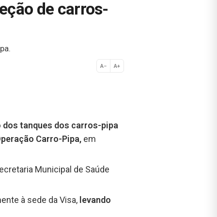
peção de carros-
pa.
A−
A+
Normal
o dos tanques dos carros-pipa
peração Carro-Pipa,
em
Secretaria Municipal de Saúde
ente à sede da Visa,
levando