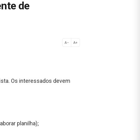
ente de
A−
A+
Normal
ista. Os interessados devem
borar planilha);