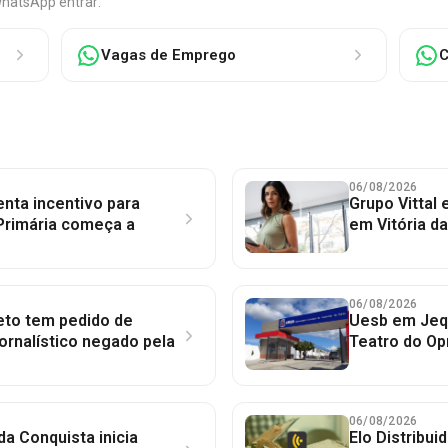
WhatsApp entrar:
Vagas de Emprego
C
06/08/2026
nta incentivo para
Grupo Vittal
Primária começa a
em Vitória d
06/08/2026
to tem pedido de
Uesb em Jequ
jornalístico negado pela
Teatro do Op
06/08/2026
 da Conquista inicia
Elo Distribu