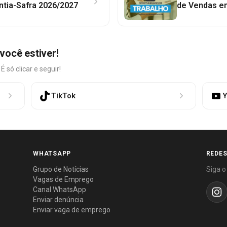
ntia-Safra 2026/2027
de Vendas em
você estiver!
só clicar e seguir!
TikTok
Y
WHATSAPP
REDES
Grupo de Notícias
Siga o
Vagas de Emprego
Canal WhatsApp
Enviar denúncia
Enviar vaga de emprego