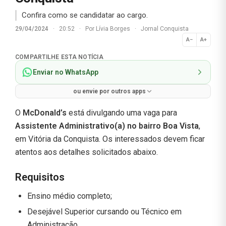
Confira como se candidatar ao cargo.
29/04/2024
·
20:52
·
Por
Lívia Borges
·
Jornal Conquista
A−
A+
Normal
COMPARTILHE ESTA NOTÍCIA
Enviar no WhatsApp
ou envie por outros apps
O
McDonald’s
está divulgando uma vaga para
Assistente Administrativo(a) no bairro Boa Vista
,
em Vitória da Conquista. Os interessados devem ficar
atentos aos detalhes solicitados abaixo.
Requisitos
Ensino médio completo;
Desejável Superior cursando ou Técnico em
Administração.