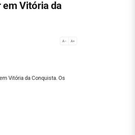
 em Vitória da
A−
A+
Normal
em Vitória da Conquista. Os