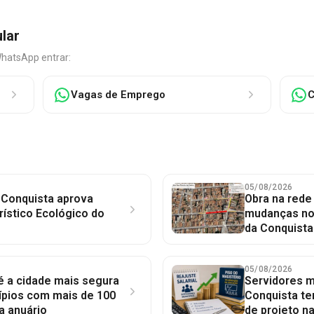
ular
WhatsApp entrar:
Vagas de Emprego
C
05/08/2026
 Conquista aprova
Obra na red
rístico Ecológico do
mudanças no 
da Conquista
05/08/2026
 é a cidade mais segura
Servidores mu
ípios com mais de 100
Conquista te
a anuário
de projeto n