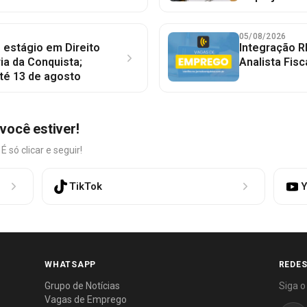
05/08/2026
 estágio em Direito
Integração R
ia da Conquista;
Analista Fisc
té 13 de agosto
você estiver!
só clicar e seguir!
TikTok
Y
WHATSAPP
REDES
Grupo de Notícias
Siga o
Vagas de Emprego