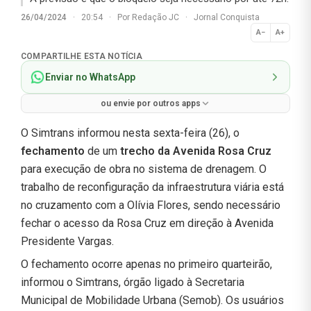
26/04/2024
·
20:54
·
Por
Redação JC
·
Jornal Conquista
A−
A+
Normal
COMPARTILHE ESTA NOTÍCIA
Enviar no WhatsApp
ou envie por outros apps
O Simtrans informou nesta sexta-feira (26), o
fechamento
de um
trecho da Avenida Rosa Cruz
para execução de obra no sistema de drenagem. O
trabalho de reconfiguração da infraestrutura viária está
no cruzamento com a Olívia Flores, sendo necessário
fechar o acesso da Rosa Cruz em direção à Avenida
Presidente Vargas.
O fechamento ocorre apenas no primeiro quarteirão,
informou o Simtrans, órgão ligado à Secretaria
Municipal de Mobilidade Urbana (Semob). Os usuários