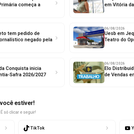
Primária começa a
em Vitória d
06/08/2026
to tem pedido de
Uesb em Jequ
jornalístico negado pela
Teatro do Op
06/08/2026
 da Conquista inicia
Elo Distribu
ntia-Safra 2026/2027
de Vendas em
você estiver!
só clicar e seguir!
TikTok
Y