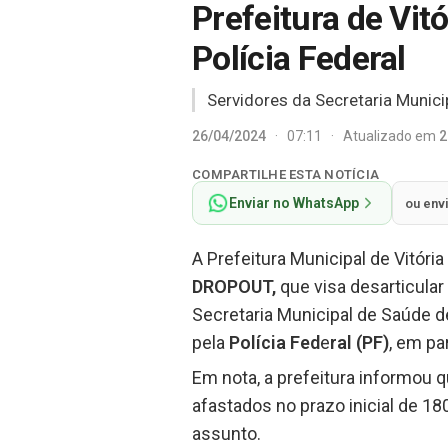
Prefeitura de Vit
Polícia Federal
Servidores da Secretaria Munic
26/04/2024
·
07:11
·
Atualizado em
2
COMPARTILHE ESTA NOTÍCIA
Enviar no WhatsApp
ou env
A Prefeitura Municipal de Vitória
DROPOUT,
que visa desarticula
Secretaria Municipal de Saúde d
pela
Polícia Fed
e
ral (PF)
, em pa
Em nota, a prefeitura informou q
afastados no prazo inicial de 1
assunto.