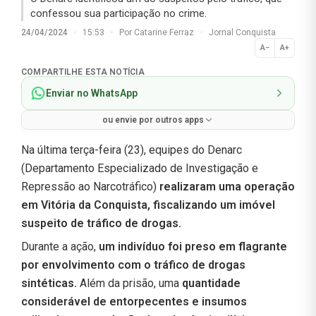
confessou sua participação no crime.
24/04/2024
·
15:53
·
Por
Catarine Ferraz
·
Jornal Conquista
A−
A+
Normal
COMPARTILHE ESTA NOTÍCIA
Enviar no WhatsApp
ou envie por outros apps
Na última terça-feira (23), equipes do Denarc
(Departamento Especializado de Investigação e
Repressão ao Narcotráfico)
realizaram uma operação
em Vitória da Conquista, fiscalizando um imóvel
suspeito de tráfico de drogas.
Durante a ação,
um indivíduo foi preso em flagrante
por envolvimento com o tráfico de drogas
sintéticas.
Além da prisão, uma
quantidade
considerável de entorpecentes e insumos