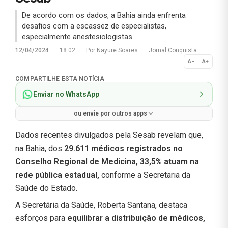
De acordo com os dados, a Bahia ainda enfrenta
desafios com a escassez de especialistas,
especialmente anestesiologistas.
12/04/2024
·
18:02
·
Por
Nayure Soares
·
Jornal Conquista
A−
A+
Normal
COMPARTILHE ESTA NOTÍCIA
Enviar no WhatsApp
ou envie por outros apps
Dados recentes divulgados pela Sesab revelam que,
na Bahia, dos
29.611 médicos registrados no
Conselho Regional de Medicina, 33,5% atuam na
rede pública estadual,
conforme a Secretaria da
Saúde do Estado.
A Secretária da Saúde, Roberta Santana, destaca
esforços para
equilibrar a distribuição de médicos,