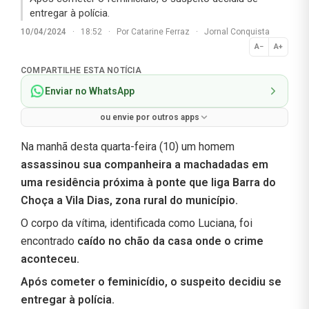
entregar à polícia.
10/04/2024
·
18:52
·
Por
Catarine Ferraz
·
Jornal Conquista
A−
A+
Normal
COMPARTILHE ESTA NOTÍCIA
Enviar no WhatsApp
ou envie por outros apps
Na manhã desta quarta-feira (10) um homem
assassinou sua companheira a machadadas em
uma residência próxima à ponte que liga Barra do
Choça a Vila Dias, zona rural do município.
O corpo da vítima, identificada como Luciana, foi
encontrado
caído no chão da casa onde o crime
aconteceu.
Após cometer o feminicídio, o suspeito decidiu se
entregar à polícia.