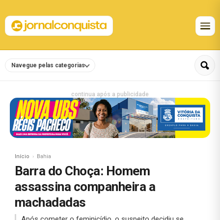
Navegue pelas categorias
continua após a publicidade
Início
Bahia
Barra do Choça: Homem
assassina companheira a
machadadas
Após cometer o feminicídio, o suspeito decidiu se