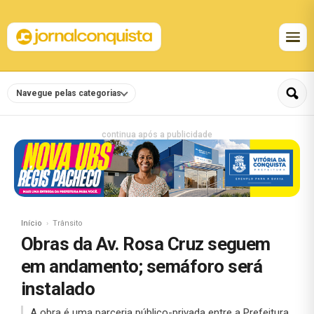
Navegue pelas categorias
continua após a publicidade
Início
Trânsito
Obras da Av. Rosa Cruz seguem
em andamento; semáforo será
instalado
A obra é uma parceria público-privada entre a Prefeitura