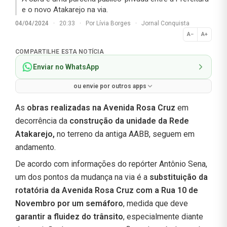
e o novo Atakarejo na via.
04/04/2024
·
20:33
·
Por
Lívia Borges
·
Jornal Conquista
A−
A+
Normal
COMPARTILHE ESTA NOTÍCIA
Enviar no WhatsApp
ou envie por outros apps
As
obras realizadas na Avenida Rosa Cruz
em
decorrência da
construção da unidade da Rede
Atakarejo,
no terreno da antiga AABB, seguem em
andamento.
De acordo com informações do repórter Antônio Sena,
um dos pontos da mudança na via é a
substituição da
rotatória da Avenida Rosa Cruz com a Rua 10 de
Novembro por um semáforo
, medida que deve
garantir a fluidez do trânsito
, especialmente diante