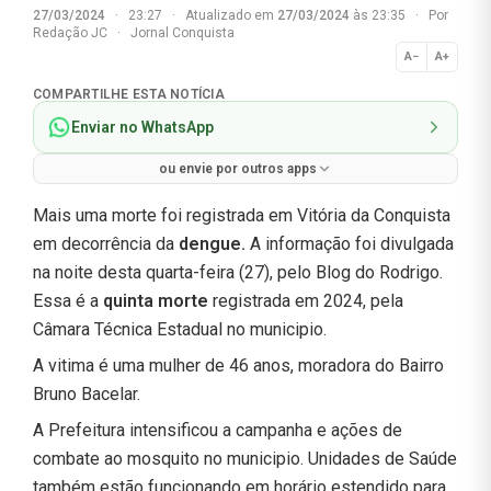
27/03/2024
·
23:27
·
Atualizado em
27/03/2024
às 23:35
·
Por
Redação JC
·
Jornal Conquista
A−
A+
Normal
COMPARTILHE ESTA NOTÍCIA
Enviar no WhatsApp
ou envie por outros apps
Mais uma morte foi registrada em Vitória da Conquista
em decorrência da
dengue.
A informação foi divulgada
na noite desta quarta-feira (27), pelo Blog do Rodrigo.
Essa é a
quinta morte
registrada em 2024, pela
Câmara Técnica Estadual no municipio.
A vitima é uma mulher de 46 anos, moradora do Bairro
Bruno Bacelar.
A Prefeitura intensificou a campanha e ações de
combate ao mosquito no municipio. Unidades de Saúde
também estão funcionando em horário estendido para