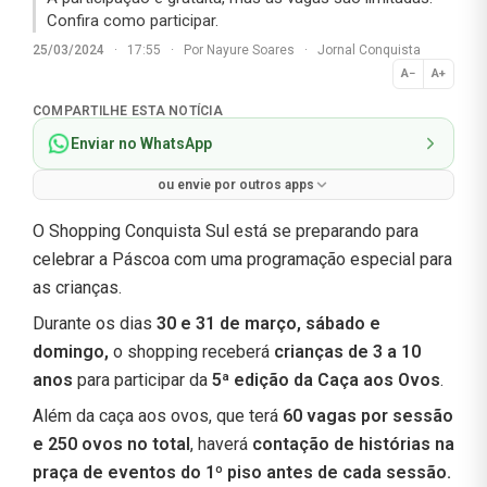
Confira como participar.
25/03/2024
·
17:55
·
Por
Nayure Soares
·
Jornal Conquista
A−
A+
Normal
COMPARTILHE ESTA NOTÍCIA
Enviar no WhatsApp
ou envie por outros apps
O Shopping Conquista Sul está se preparando para
celebrar a Páscoa com uma programação especial para
as crianças.
Durante os dias
30 e 31 de março, sábado e
domingo,
o shopping receberá
crianças de 3 a 10
anos
para participar da
5ª edição da Caça aos Ovos
.
Além da caça aos ovos, que terá
60 vagas por sessão
e 250 ovos no total
, haverá
contação de histórias na
praça de eventos do 1º piso antes de cada sessão.