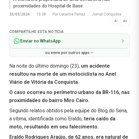
proximidades do Hospital de Base.
25/03/2024
·
15:38
·
Por
Catarine Ferraz
·
Jornal Conquista
A−
A+
Normal
COMPARTILHE ESTA NOTÍCIA
Enviar no WhatsApp
ou envie por outros apps
Na noite do último domingo (23),
um acidente
resultou na morte de um motociclista no Anel
Viário de Vitória da Conquista.
O caso ocorreu no perímetro urbano da BR-116, nas
proximidades do bairro Miro Cairo.
Segundo relatos obtidos pela equipe do Blog do Sena,
a vítima, identificada como Eraldo,
teria caído da
moto, resultando em seu falecimento.
Eraldo Rodrigues Araújo, de 62 anos, era natural de