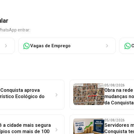
ular
WhatsApp entrar:
Vagas de Emprego
C
05/08/2026
 Conquista aprova
Obra na red
rístico Ecológico do
mudanças no 
da Conquista
05/08/2026
 é a cidade mais segura
Servidores mu
ípios com mais de 100
Conquista te