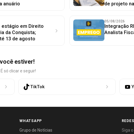
a anuário
de projeto n
05/08/2026
 estágio em Direito
Integração R
ia da Conquista;
Analista Fisc
té 13 de agosto
você estiver!
só clicar e seguir!
TikTok
Y
WHATSAPP
REDES
Grupo de Notícias
Siga o