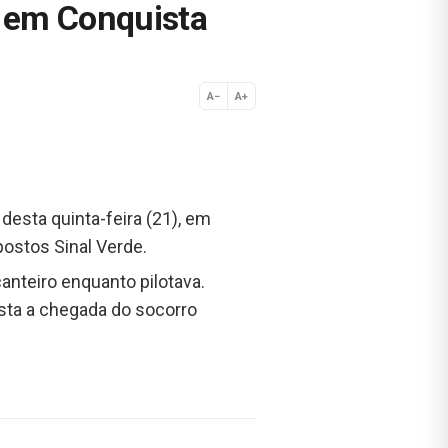
o em Conquista
A−
A+
Normal
 desta quinta-feira (21), em
postos Sinal Verde.
nteiro enquanto pilotava.
sta a chegada do socorro