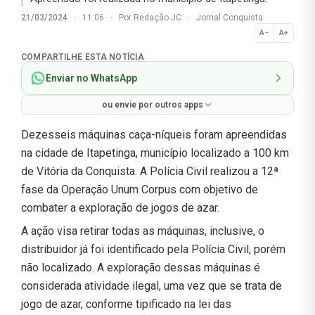
21/03/2024
·
11:06
·
Por
Redação JC
·
Jornal Conquista
A−
A+
Normal
COMPARTILHE ESTA NOTÍCIA
Enviar no WhatsApp
ou envie por outros apps
Dezesseis máquinas caça-níqueis foram apreendidas
na cidade de Itapetinga, município localizado a 100 km
de Vitória da Conquista. A Polícia Civil realizou a 12ª
fase da Operação Unum Corpus com objetivo de
combater a exploração de jogos de azar.
A ação visa retirar todas as máquinas, inclusive, o
distribuidor já foi identificado pela Polícia Civil, porém
não localizado. A exploração dessas máquinas é
considerada atividade ilegal, uma vez que se trata de
jogo de azar, conforme tipificado na lei das