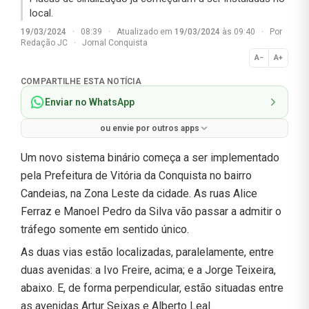
local.
19/03/2024
·
08:39
·
Atualizado em
19/03/2024
às 09:40
·
Por
Redação JC
·
Jornal Conquista
A−
A+
Normal
COMPARTILHE ESTA NOTÍCIA
Enviar no WhatsApp
ou envie por outros apps
Um novo sistema binário começa a ser implementado
pela Prefeitura de Vitória da Conquista no bairro
Candeias, na Zona Leste da cidade. As ruas Alice
Ferraz e Manoel Pedro da Silva vão passar a admitir o
tráfego somente em sentido único.
As duas vias estão localizadas, paralelamente, entre
duas avenidas: a Ivo Freire, acima; e a Jorge Teixeira,
abaixo. E, de forma perpendicular, estão situadas entre
as avenidas Artur Seixas e Alberto Leal.