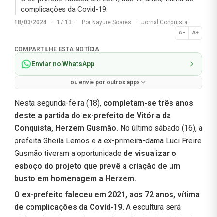
complicações da Covid-19.
18/03/2024
·
17:13
·
Por
Nayure Soares
·
Jornal Conquista
A−
A+
Normal
COMPARTILHE ESTA NOTÍCIA
Enviar no WhatsApp
ou envie por outros apps
Nesta segunda-feira (18),
completam-se três anos
deste a partida do ex-prefeito de Vitória da
Conquista, Herzem Gusmão.
No último sábado (16), a
prefeita Sheila Lemos e a ex-primeira-dama Luci Freire
Gusmão tiveram a oportunidade
de visualizar o
esboço do projeto que prevê a criação de um
busto em homenagem a Herzem.
O ex-prefeito faleceu em 2021, aos 72 anos, vítima
de complicações da Covid-19.
A escultura será