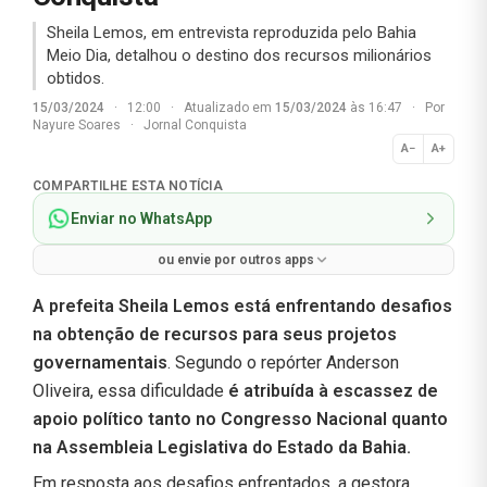
Sheila Lemos, em entrevista reproduzida pelo Bahia
Meio Dia, detalhou o destino dos recursos milionários
obtidos.
15/03/2024
·
12:00
·
Atualizado em
15/03/2024
às 16:47
·
Por
Nayure Soares
·
Jornal Conquista
A−
A+
Normal
COMPARTILHE ESTA NOTÍCIA
Enviar no WhatsApp
ou envie por outros apps
A prefeita Sheila Lemos está enfrentando desafios
na obtenção de recursos para seus projetos
governamentais
. Segundo o repórter Anderson
Oliveira, essa dificuldade
é atribuída à escassez de
apoio político tanto no Congresso Nacional quanto
na Assembleia Legislativa do Estado da Bahia.
Em resposta aos desafios enfrentados, a gestora