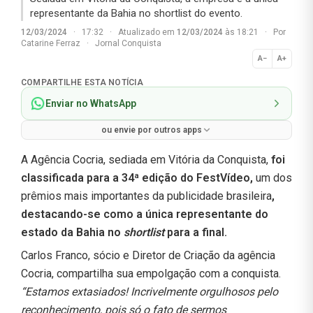
representante da Bahia no shortlist do evento.
12/03/2024
·
17:32
·
Atualizado em
12/03/2024
às 18:21
·
Por
Catarine Ferraz
·
Jornal Conquista
A−
A+
Normal
COMPARTILHE ESTA NOTÍCIA
Enviar no WhatsApp
ou envie por outros apps
A Agência Cocria, sediada em Vitória da Conquista,
foi
classificada para a 34ª edição do FestVídeo,
um dos
prêmios mais importantes da publicidade brasileira
,
destacando-se como a única representante do
estado da Bahia no
shortlist
para a final.
Carlos Franco, sócio e Diretor de Criação da agência
Cocria, compartilha sua empolgação com a conquista.
“Estamos extasiados! Incrivelmente orgulhosos pelo
reconhecimento, pois só o fato de sermos