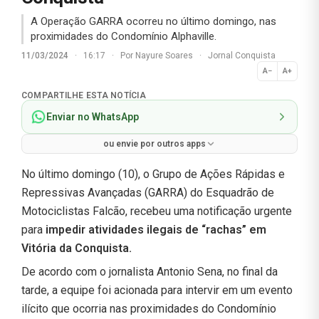
A Operação GARRA ocorreu no último domingo, nas
proximidades do Condomínio Alphaville.
11/03/2024
·
16:17
·
Por
Nayure Soares
·
Jornal Conquista
A−
A+
Normal
COMPARTILHE ESTA NOTÍCIA
Enviar no WhatsApp
ou envie por outros apps
No último domingo (10), o Grupo de Ações Rápidas e
Repressivas Avançadas (GARRA) do Esquadrão de
Motociclistas Falcão, recebeu uma notificação urgente
para
impedir atividades ilegais de “rachas” em
Vitória da Conquista.
De acordo com o jornalista Antonio Sena, no final da
tarde, a equipe foi acionada para intervir em um evento
ilícito que ocorria nas proximidades do Condomínio