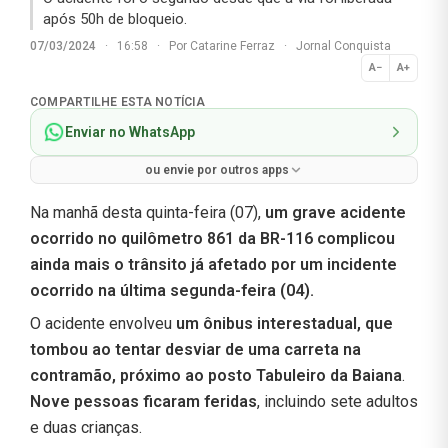
após 50h de bloqueio.
07/03/2024
·
16:58
·
Por
Catarine Ferraz
·
Jornal Conquista
A−
A+
Normal
COMPARTILHE ESTA NOTÍCIA
Enviar no WhatsApp
ou envie por outros apps
Na manhã desta quinta-feira (07),
um grave acidente
ocorrido no quilômetro 861 da BR-116 complicou
ainda mais o trânsito já afetado por um incidente
ocorrido na última segunda-feira (04).
O acidente envolveu
um ônibus interestadual, que
tombou ao tentar desviar de uma carreta na
contramão, próximo ao posto Tabuleiro da Baiana
.
Nove pessoas ficaram feridas
, incluindo sete adultos
e duas crianças.