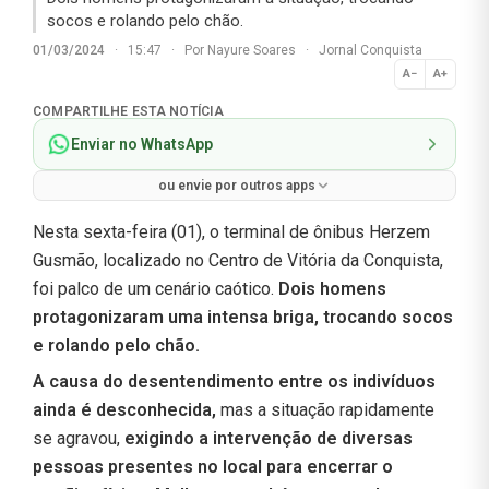
socos e rolando pelo chão.
01/03/2024
·
15:47
·
Por
Nayure Soares
·
Jornal Conquista
A−
A+
Normal
COMPARTILHE ESTA NOTÍCIA
Enviar no WhatsApp
ou envie por outros apps
Nesta sexta-feira (01), o terminal de ônibus Herzem
Gusmão, localizado no Centro de Vitória da Conquista,
foi palco de um cenário caótico.
Dois homens
protagonizaram uma intensa briga, trocando socos
e rolando pelo chão.
A causa do desentendimento entre os indivíduos
ainda é desconhecida,
mas a situação rapidamente
se agravou,
exigindo a intervenção de diversas
pessoas presentes no local para encerrar o