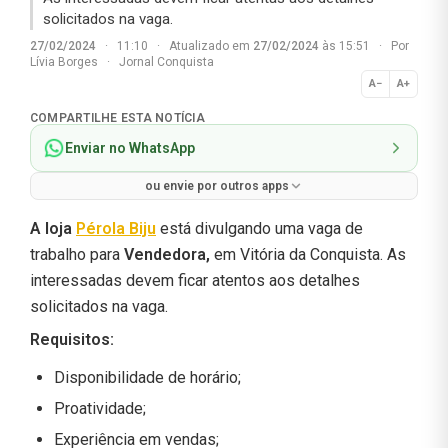
solicitados na vaga.
27/02/2024
·
11:10
·
Atualizado em
27/02/2024
às 15:51
·
Por
Lívia Borges
·
Jornal Conquista
A−
A+
Normal
COMPARTILHE ESTA NOTÍCIA
Enviar no WhatsApp
ou envie por outros apps
A loja
Pérola Biju
está divulgando uma vaga de
trabalho para
Vendedora,
em Vitória da Conquista. As
interessadas devem ficar atentos aos detalhes
solicitados na vaga.
Requisitos:
Disponibilidade de horário;
Proatividade;
Experiência em vendas;