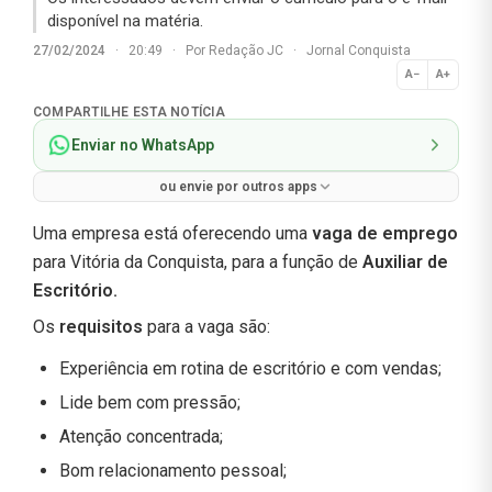
disponível na matéria.
27/02/2024
·
20:49
·
Por
Redação JC
·
Jornal Conquista
A−
A+
Normal
COMPARTILHE ESTA NOTÍCIA
Enviar no WhatsApp
ou envie por outros apps
Uma empresa está oferecendo uma
vaga de emprego
para Vitória da Conquista, para a função de
Auxiliar de
Escritório.
Os
requisitos
para a vaga são:
Experiência em rotina de escritório e com vendas;
Lide bem com pressão;
Atenção concentrada;
Bom relacionamento pessoal;