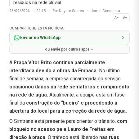
resíduos na rede pluvial.
26/02/2024
·
22:15
·
Por
Nayure Soares
·
Jornal Conquista
A−
A+
Normal
COMPARTILHE ESTA NOTÍCIA
Enviar no WhatsApp
ou envie por outros apps
A
Praça Vítor Brito continua parcialmente
interditada devido a obras da Embasa.
No último
final de semana, a empresa encarregada do serviço
ocasionou danos na rede semáforos e rompimento
na rede de água.
Atualmente, a equipe está em fase
final da
construção do “bueiro” e procedendo à
abertura do local para a correção da rede de água.
O Simtrans está presente para orientar o trânsito,
com
bloqueio no acesso pela Lauro de Freitas em
direção à praça.
O tráfego está liberado
nas ruas