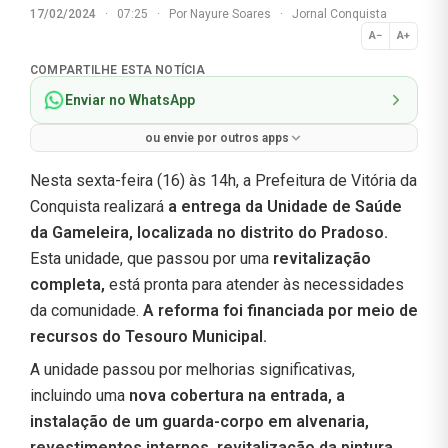
17/02/2024
·
07:25
·
Por
Nayure Soares
·
Jornal Conquista
A−
A+
Normal
COMPARTILHE ESTA NOTÍCIA
Enviar no WhatsApp
ou envie por outros apps
Nesta sexta-feira (16) às 14h, a Prefeitura de Vitória da
Conquista realizará
a entrega da Unidade de Saúde
da Gameleira, localizada no distrito do Pradoso.
Esta unidade, que
passou por uma
revitalização
completa,
está pronta para atender às necessidades
da comunidade.
A reforma foi financiada por meio de
recursos do Tesouro Municipal.
A unidade passou por melhorias significativas,
incluindo uma
nova cobertura na entrada, a
instalação de um guarda-corpo em alvenaria,
revestimentos internos, revitalização da pintura,