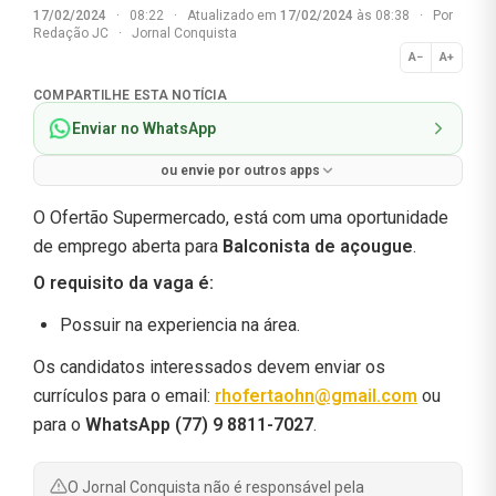
17/02/2024
·
08:22
·
Atualizado em
17/02/2024
às 08:38
·
Por
Redação JC
·
Jornal Conquista
A−
A+
Normal
COMPARTILHE ESTA NOTÍCIA
Enviar no WhatsApp
ou envie por outros apps
O Ofertão Supermercado, está com uma oportunidade
de emprego aberta para
Balconista de açougue
.
O requisito da vaga é:
Possuir na experiencia na área.
Os candidatos interessados devem enviar os
currículos para o email:
rhofertaohn@gmail.com
ou
para o
WhatsApp (77) 9 8811-7027
.
O Jornal Conquista não é responsável pela