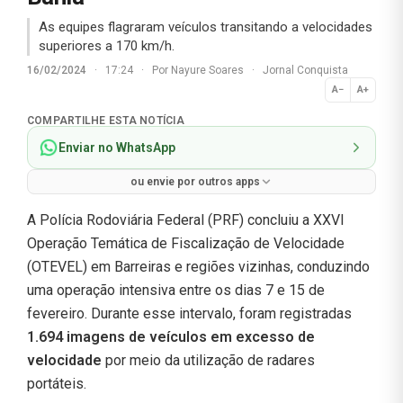
As equipes flagraram veículos transitando a velocidades
superiores a 170 km/h.
16/02/2024
·
17:24
·
Por
Nayure Soares
·
Jornal Conquista
A−
A+
Normal
COMPARTILHE ESTA NOTÍCIA
Enviar no WhatsApp
ou envie por outros apps
A Polícia Rodoviária Federal (PRF) concluiu a XXVI
Operação Temática de Fiscalização de Velocidade
(OTEVEL) em Barreiras e regiões vizinhas, conduzindo
uma operação intensiva entre os dias 7 e 15 de
fevereiro. Durante esse intervalo, foram registradas
1.694 imagens de veículos em excesso de
velocidade
por meio da utilização de radares
portáteis.