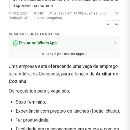
disponível na matéria.
14/02/2024
·
07:48
·
Atualizado em
14/02/2024
às 08:07
·
Por
Redação JC
·
Jornal Conquista
A−
A+
Normal
COMPARTILHE ESTA NOTÍCIA
Enviar no WhatsApp
ou envie por outros apps
Uma empresa está oferecendo uma vaga de emprego
para Vitória da Conquista, para a função de
Auxiliar de
Cozinha.
Os requisitos para a vaga são:
Sexo feminino;
Experiência com preparo de lanches (fogão, chapa);
Ter proatividade;
Facilidade em relacionamento em equipe e com os