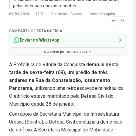
pelas intensas chuvas recentes.
09/02/2024
·
17:51
·
Por
Nayure Soares
·
Jornal Conquista
A−
A+
Normal
COMPARTILHE ESTA NOTÍCIA
Enviar no WhatsApp
ou envie por outros apps
A Prefeitura de Vitória da Conquista
demoliu nesta
tarde de sexta-feira (09), um prédio de três
andares na Rua da Constelação, loteamento
Panorama,
utilizando uma retroescavadeira hidráulica.
O edifício estava interditado pela Defesa Civil do
Município desde 28 de janeiro.
Com apoio da Secretaria Municipal de Infraestrutura
Urbana (Seinfra), a Defesa Civil conduziu a demolição
do edifício. A Secretaria Municipal de Mobilidade