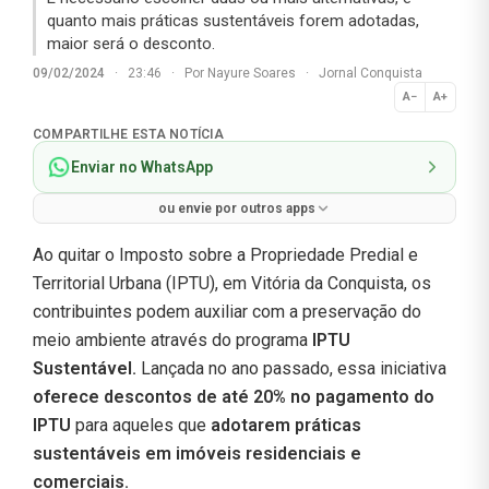
quanto mais práticas sustentáveis forem adotadas,
maior será o desconto.
09/02/2024
·
23:46
·
Por
Nayure Soares
·
Jornal Conquista
A−
A+
Normal
COMPARTILHE ESTA NOTÍCIA
Enviar no WhatsApp
ou envie por outros apps
Ao quitar o Imposto sobre a Propriedade Predial e
Territorial Urbana (IPTU), em Vitória da Conquista, os
contribuintes podem auxiliar com a preservação do
meio ambiente através do programa
IPTU
Sustentável.
Lançada no ano passado, essa iniciativa
oferece descontos de até 20% no pagamento do
IPTU
para aqueles que
adotarem práticas
sustentáveis em imóveis residenciais e
comerciais.