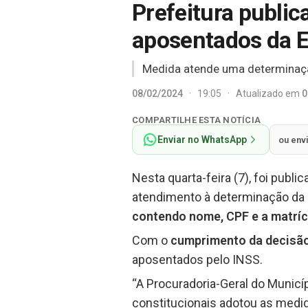
Prefeitura public
aposentados da 
Medida atende uma determinação
08/02/2024
·
19:05
·
Atualizado em
0
COMPARTILHE ESTA NOTÍCIA
Enviar no WhatsApp
ou env
Nesta quarta-feira (7), foi publi
atendimento à determinação da
contendo nome, CPF e a matríc
Com o
cumprimento da decisão 
aposentados pelo INSS.
“A Procuradoria-Geral do Municí
constitucionais adotou as medid