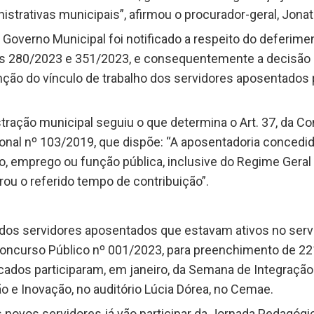
strativas municipais”, afirmou o procurador-geral, Jonat
o Governo Municipal foi notificado a respeito do deferime
ias 280/2023 e 351/2023, e consequentemente a decisão a
nção do vínculo de trabalho dos servidores aposentados
tração municipal seguiu o que determina o Art. 37, da Co
onal nº 103/2019, que dispõe: “A aposentadoria concedi
, emprego ou função pública, inclusive do Regime Geral d
ou o referido tempo de contribuição”.
s servidores aposentados que estavam ativos no serviço
 Concurso Público nº 001/2023, para preenchimento de 2
ados participaram, em janeiro, da Semana de Integração
 e Inovação, no auditório Lúcia Dórea, no Cemae.
s novos servidores já vão participar da Jornada Pedagógi