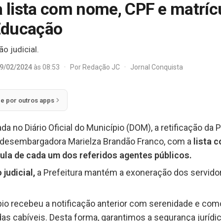
a lista com nome, CPF e matríc
Educação
 judicial.
9/02/2024
às 08:53
·
Por
Redação JC
·
Jornal Conquista
ie por outros apps
cada no Diário Oficial do Município (DOM), a retificação d
 desembargadora Marielza Brandão Franco, com a
lista c
ula de cada um dos referidos agentes públicos.
judicial,
a Prefeitura mantém a exoneração dos servido
pio recebeu a notificação anterior com serenidade e co
as cabíveis. Desta forma, garantimos a segurança jurídic