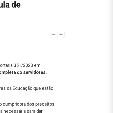
ula de
A−
A+
Normal
a Portaria 351/2023 em
ompleta do servidores,
res da Educação que estão
mo cumpridora dos preceitos
a necessária para dar