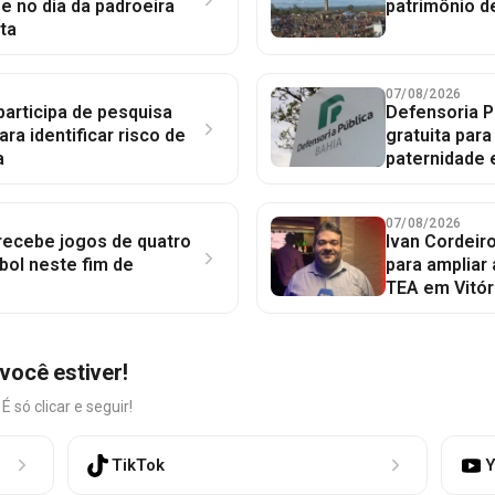
 no dia da padroeira
patrimônio d
ta
07/08/2026
participa de pesquisa
Defensoria P
ara identificar risco de
gratuita par
a
paternidade 
07/08/2026
 recebe jogos de quatro
Ivan Cordeir
bol neste fim de
para ampliar
TEA em Vitór
você estiver!
só clicar e seguir!
TikTok
Y