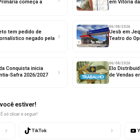
Primária começa a
em Vitória d
06/08/2026
to tem pedido de
Uesb em Jequ
jornalístico negado pela
Teatro do Op
06/08/2026
 da Conquista inicia
Elo Distribu
ntia-Safra 2026/2027
de Vendas em
você estiver!
só clicar e seguir!
TikTok
Y