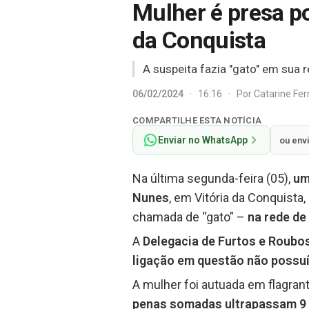
Mulher é presa po
da Conquista
A suspeita fazia "gato" em sua 
06/02/2024
·
16:16
·
Por
Catarine Fe
COMPARTILHE ESTA NOTÍCIA
Enviar no WhatsApp
ou env
Na última segunda-feira (05),
uma
Nunes
, em Vitória da Conquista,
chamada de “gato” –
na rede de
A
Delegacia de Furtos e Roubo
ligação em questão não possuía
A mulher foi autuada em flagrant
penas somadas ultrapassam 9