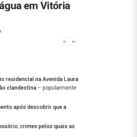
 água em Vitória
.
A−
A+
Normal
o residencial na Avenida Laura
ão clandestina
– popularmente
ento após descobrir que a
essório
,
crimes pelos quais as