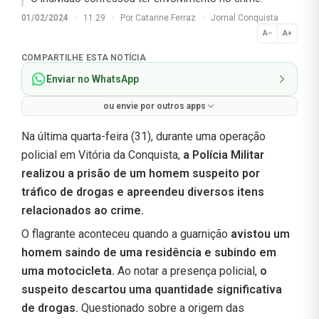
01/02/2024
·
11:29
·
Por
Catarine Ferraz
·
Jornal Conquista
A−
A+
Normal
COMPARTILHE ESTA NOTÍCIA
Enviar no WhatsApp
ou envie por outros apps
Na última quarta-feira (31), durante uma operação
policial em Vitória da Conquista,
a Polícia Militar
realizou a prisão de um homem suspeito por
tráfico de drogas e apreendeu diversos itens
relacionados ao crime.
O flagrante aconteceu quando a guarnição
avistou um
homem saindo de uma residência e subindo em
uma motocicleta.
Ao notar a presença policial,
o
suspeito descartou uma quantidade significativa
de drogas.
Questionado sobre a origem das