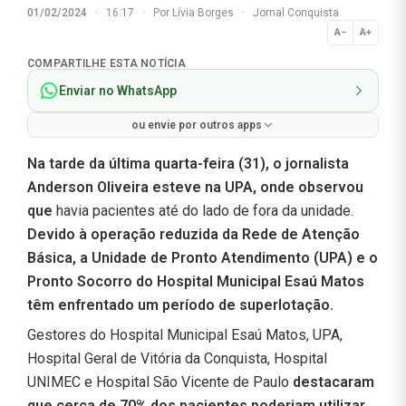
01/02/2024
·
16:17
·
Por
Lívia Borges
·
Jornal Conquista
A−
A+
Normal
COMPARTILHE ESTA NOTÍCIA
Enviar no WhatsApp
ou envie por outros apps
Na tarde da última quarta-feira (31), o jornalista
Anderson Oliveira esteve na UPA, onde observou
que
havia pacientes até do lado de fora da unidade.
Devido à operação reduzida da Rede de Atenção
Básica, a Unidade de Pronto Atendimento (UPA) e o
Pronto Socorro do Hospital Municipal Esaú Matos
têm enfrentado um período de superlotação.
Gestores do Hospital Municipal Esaú Matos, UPA,
Hospital Geral de Vitória da Conquista, Hospital
UNIMEC e Hospital São Vicente de Paulo
destacaram
que cerca de 70% dos pacientes poderiam utilizar