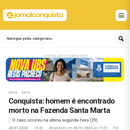
Navegue pelas categorias
continua após a publicidade
Início
Bahia
Conquista: homem é encontrado
morto na Fazenda Santa Marta
O caso ocorreu na última segunda-feira (29).
30/01/2024
·
18:49
·
Atualizado em
30/01/2024
às 19:03
·
Por