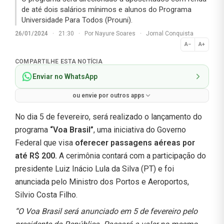
de até dois salários mínimos e alunos do Programa
Universidade Para Todos (Prouni).
26/01/2024
·
21:30
·
Por
Nayure Soares
·
Jornal Conquista
A−
A+
Normal
COMPARTILHE ESTA NOTÍCIA
Enviar no WhatsApp
ou envie por outros apps
No dia 5 de fevereiro, será realizado o lançamento do
programa
“Voa Brasil”
, uma iniciativa do Governo
Federal que visa
oferecer passagens aéreas por
até R$ 200.
A cerimônia contará com a participação do
presidente Luiz Inácio Lula da Silva (PT)
e foi
anunciada pelo Ministro dos Portos e Aeroportos,
Silvio Costa Filho.
“O Voa Brasil será anunciado em 5 de fevereiro pelo