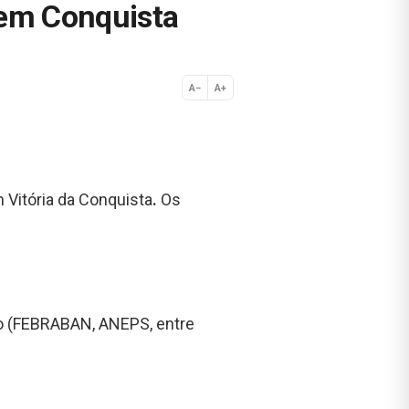
 em Conquista
A−
A+
Normal
 Vitória da Conquista
.
Os
do (FEBRABAN, ANEPS, entre