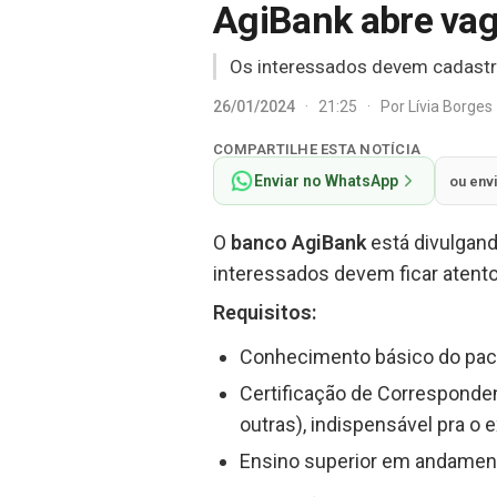
AgiBank abre vag
Os interessados devem cadastrar
26/01/2024
·
21:25
·
Por
Lívia Borges
COMPARTILHE ESTA NOTÍCIA
Enviar no WhatsApp
ou env
O
banco AgiBank
está divulgan
interessados devem ficar atento
Requisitos
:
Conhecimento básico do paco
Certificação de Corresponde
outras), indispensável pra o e
Ensino superior em andamen