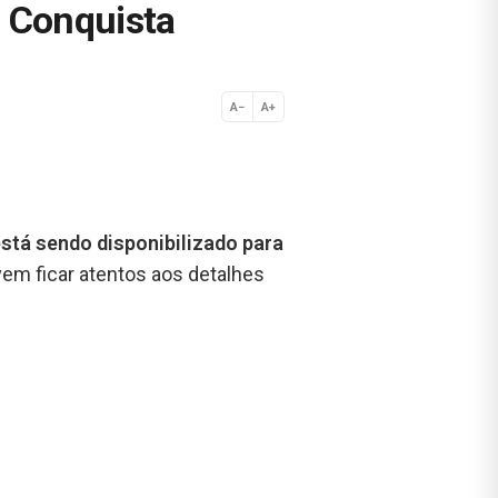
a Conquista
A−
A+
Normal
stá sendo disponibilizado para
vem ficar atentos aos detalhes