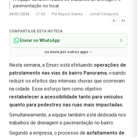
pavimentação no local.
24/01/2024
·
21:00
·
Por
Nayure Soares
·
Jornal Conquista
A−
A+
Normal
COMPARTILHE ESTA NOTÍCIA
Enviar no WhatsApp
ou envie por outros apps
Nesta semana, a Emurc está efetuando
operações de
patrolamento nas vias do bairro Panorama
, visando
reduzir os efeitos das intensas chuvas que ocorreram
na cidade. Esse esforço tem como objetivo
restabelecer a acessibilidade tanto para veículos
quanto para pedestres nas ruas mais impactadas.
Simultaneamente, a equipe também está dedicada nos
trabalhos de drenagem e pavimentação no bairro.
Segundo a empresa, o processo de
asfaltamento de