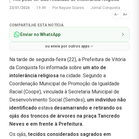
23/01/2024
·
19:49
·
Por
Nayure Soares
·
Jornal Conquista
A−
A+
Normal
COMPARTILHE ESTA NOTÍCIA
Enviar no WhatsApp
ou envie por outros apps
Na tarde de segunda-feira (22), a Prefeitura de Vitória
da Conquista foi informada sobre
um ato de
intolerância religiosa
na cidade. Segundo a
Coordenação Municipal de Promoção da Igualdade
Racial (Coopir), vinculada à Secretaria Municipal de
Desenvolvimento Social (Semdes),
um indivíduo não
identificado
estava
desamarrando e retirando os
ojás dos troncos de árvores na praça Tancredo
Neves e em frente à Prefeitura.
Os ojás,
tecidos considerados sagrados em