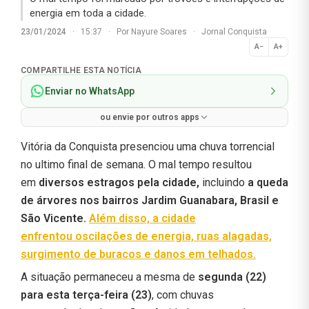
energia em toda a cidade.
23/01/2024
·
15:37
·
Por
Nayure Soares
·
Jornal Conquista
A−
A+
Normal
COMPARTILHE ESTA NOTÍCIA
Enviar no WhatsApp
ou envie por outros apps
Vitória da Conquista presenciou uma chuva torrencial
no ultimo final de semana. O mal tempo resultou
em
diversos estragos pela cidade,
incluindo
a queda
de árvores nos bairros Jardim Guanabara, Brasil e
São Vicente.
Além disso, a cidade
enfrentou
oscilações de energia, ruas alagadas,
surgimento de buracos e danos em telhados.
A situação permaneceu a mesma de
segunda (22)
para esta terça-feira (23)
, com chuvas