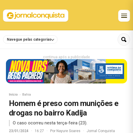
Navegue pelas categorias
continua após a publicidade
Início
Bahia
Homem é preso com munições e
drogas no bairro Kadija
O caso ocorreu nesta terça-feira (23).
23/01/2024
·
16:27
·
Por
Nayure Soares
·
Jornal Conquista