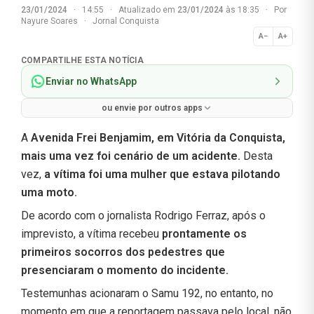
23/01/2024
·
14:55
·
Atualizado em
23/01/2024
às 18:35
·
Por
Nayure Soares
·
Jornal Conquista
A−
A+
Normal
COMPARTILHE ESTA NOTÍCIA
Enviar no WhatsApp
ou envie por outros apps
A
Avenida Frei Benjamim, em Vitória da Conquista,
mais uma vez foi cenário de um acidente.
Desta
vez,
a vítima foi uma mulher que estava pilotando
uma moto.
De acordo com o jornalista Rodrigo Ferraz, após o
imprevisto, a vítima recebeu
prontamente os
primeiros socorros dos pedestres que
presenciaram o momento do incidente.
Testemunhas acionaram o Samu 192, no entanto, no
momento em que a reportagem passava pelo local, não