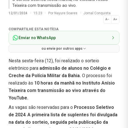
Teixeira com transmissão ao vivo.
12/01/2024
·
15:23
·
Por
Nayure Soares
·
Jornal Conquista
A−
A+
Normal
COMPARTILHE ESTA NOTÍCIA
Enviar no WhatsApp
ou envie por outros apps
Nesta sexta-feira (12), foi realizado o sorteio
eletrônico para
admissão de alunos no Colégio e
Creche da Polícia Militar da Bahia.
O processo foi
realizado às
10 horas da manhã no Instituto Anísio
Teixeira com transmissão ao vivo através do
YouTube.
As vagas são reservadas para o
Processo Seletivo
de 2024
.
A primeira lista de suplentes foi divulgada
na data do sorteio, seguida pela publicação da