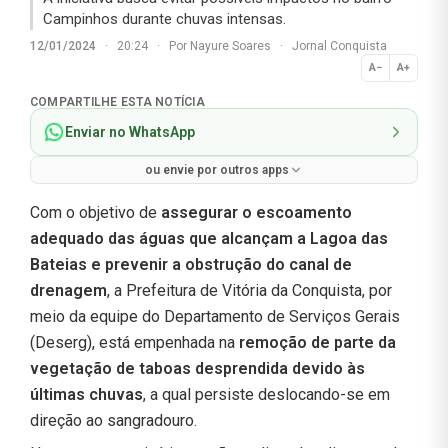
Campinhos durante chuvas intensas.
12/01/2024
·
20:24
·
Por
Nayure Soares
·
Jornal Conquista
A−
A+
Normal
COMPARTILHE ESTA NOTÍCIA
Enviar no WhatsApp
ou envie por outros apps
Com o objetivo de
assegurar o escoamento
adequado das águas que alcançam a Lagoa das
Bateias e prevenir a obstrução do canal de
drenagem
, a Prefeitura de Vitória da Conquista, por
meio da equipe do Departamento de Serviços Gerais
(Deserg), está empenhada na
remoção de parte da
vegetação de taboas desprendida devido às
últimas chuvas
, a qual persiste deslocando-se em
direção ao sangradouro.