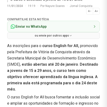
11/01/2024
·
19:19
·
Por
Nayure Soares
·
Jornal Conquista
A−
A+
Normal
COMPARTILHE ESTA NOTÍCIA
Enviar no WhatsApp
ou envie por outros apps
As inscrições para o
curso English for All,
promovido
pela Prefeitura de Vitória da Conquista através da
Secretaria Municipal de Desenvolvimento Econômico
(SMDE),
estão abertas até 20 de janeiro
.
Destinado
a jovens de 15 a 29 anos, o curso tem como
objetivo oferecer aprendizado da língua inglesa. A
primeira aula está programada para o dia 24 deste
mês.
O curso English for All busca fomentar a inclusão social
e ampliar as oportunidades de formação e ingresso no