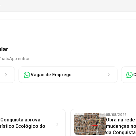
.
ular
WhatsApp entrar:
Vagas de Emprego
C
05/08/2026
 Conquista aprova
Obra na red
rístico Ecológico do
mudanças no 
da Conquista