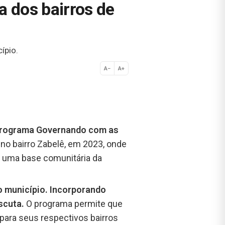
 dos bairros de
ípio.
A−
A+
Normal
o programa Governando com as
 no bairro Zabelê, em 2023, onde
e uma base comunitária da
do município. Incorporando
escuta.
O programa permite que
 para seus respectivos bairros