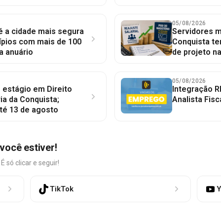
05/08/2026
 é a cidade mais segura
Servidores mu
ípios com mais de 100
Conquista te
a anuário
de projeto n
05/08/2026
 estágio em Direito
Integração R
ia da Conquista;
Analista Fisc
té 13 de agosto
você estiver!
só clicar e seguir!
TikTok
Y