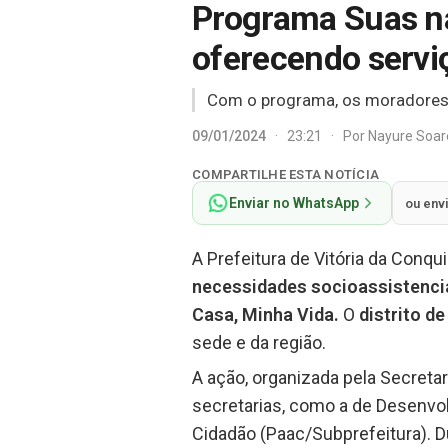
Programa Suas na
oferecendo servi
Com o programa, os moradores t
09/01/2024
·
23:21
·
Por
Nayure Soa
COMPARTILHE ESTA NOTÍCIA
Enviar no WhatsApp
ou env
A Prefeitura de Vitória da Conqui
necessidades socioassistencia
Casa, Minha Vida.
O
distrito d
sede e da região.
A ação, organizada pela Secret
secretarias, como a de Desenvo
Cidadão (Paac/Subprefeitura). D