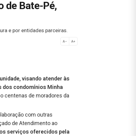
 de Bate-Pé,
ra e por entidades parceiras.
A−
A+
Normal
nidade, visando atender às
es dos condomínios Minha
ndo centenas de moradores da
olaboração com outras
nçado de Atendimento ao
os serviços oferecidos pela