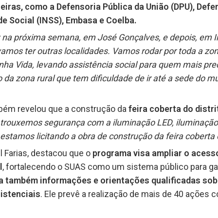
ceiras, como a Defensoria Pública da União (DPU), Defe
de Social (INSS), Embasa e Coelba.
 na próxima semana, em José Gonçalves, e depois, em I
vamos ter outras localidades. Vamos rodar por toda a zon
a Vida, levando assistência social para quem mais prec
da zona rural que tem dificuldade de ir até a sede do mu
mbém revelou que a construção da
feira coberta do distri
ós trouxemos segurança com a iluminação LED, iluminaçã
stamos licitando a obra de construção da feira coberta d
 Farias, destacou que o
programa visa ampliar o acess
l
, fortalecendo o SUAS como um sistema público para gar
na também informações e orientações qualificadas sob
istenciais
. Ele prevê a realização de mais de 40 ações