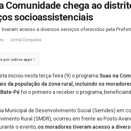
 Comunidade chega ao distrito
ços socioassistenciais
iveram acesso a diversos serviços oferecidos pela Prefeitu
res
·
Jornal Conquista
ie por outros apps
sta iniciou nesta terça-feira (9) o programa
Suas na Comu
is da população da zona rural, incluindo os morador
e Bate-Pé
foi o primeiro a receber o programa, beneficia
aria Municipal de Desenvolvimento Social (Semdes) em c
lvimento Rural (SMDR), ocorreu em frente ao Posto Ava
urante o evento,
os moradores tiveram acesso a divers